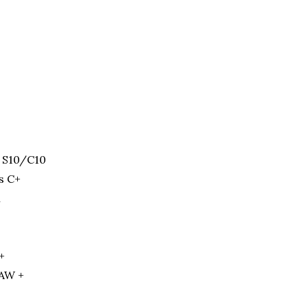
- S10/C10
s C+
X
A+
 AW +