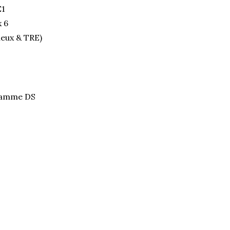
E1
x 6
neux & TRE)
- Gamme DS